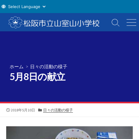
コ
ン
検
メ
索
ニ
テ
切
ュ
ン
り
ー
ツ
替
え
へ
ス
ホーム
>
日々の活動の様子
キ
5月8日の献立
ッ
プ
公
カ
2018年5月10日
日々の活動の様子
開
テ
日
ゴ
リ
ー