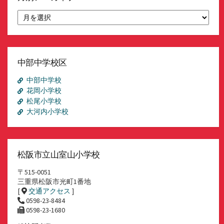
月
別
ア
ー
カ
イ
中部中学校区
ブ
中部中学校
花岡小学校
松尾小学校
大河内小学校
松阪市立山室山小学校
〒515-0051
三重県松阪市光町1番地
[
交通アクセス
]
0598-23-8484
0598-23-1680