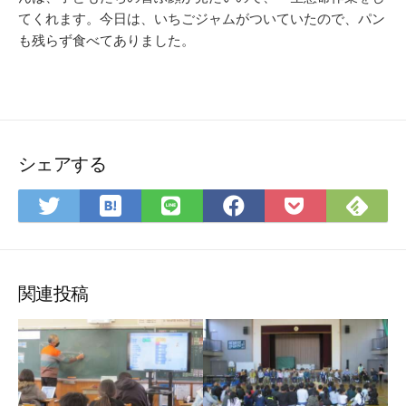
てくれます。今日は、いちごジャムがついていたので、パン
も残らず食べてありました。
シェアする
は
Fee
Twitter
LINE
Facebook
Pocket
て
で
で
で
で
に
な
購
シ
シ
シ
保
ブ
読
ェ
ェ
ェ
存
ッ
ア
ア
ア
関連投稿
ク
マ
ー
ク
に