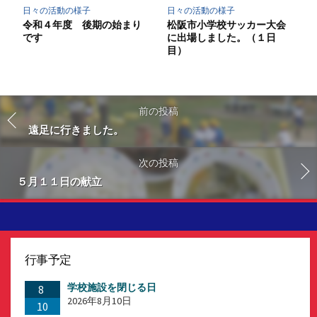
日々の活動の様子
日々の活動の様子
令和４年度 後期の始まり
松阪市小学校サッカー大会
です
に出場しました。（１日
目）
前の投稿
遠足に行きました。
次の投稿
５月１１日の献立
行事予定
学校施設を閉じる日
8
2026年8月10日
10