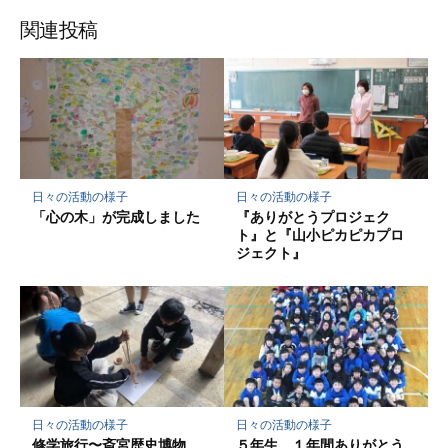
ブ
読
ェ
ェ
ェ
存
ッ
ア
ア
ア
関連投稿
ク
マ
ー
ク
に
保
存
日々の活動の様子
日々の活動の様子
「心の木」が完成しました
『ありがとうプロジェク
ト』と『山小ピカピカプロ
ジェクト』
日々の活動の様子
日々の活動の様子
修学旅行〜斎宮歴史博物
５年生 １年間ありがとう