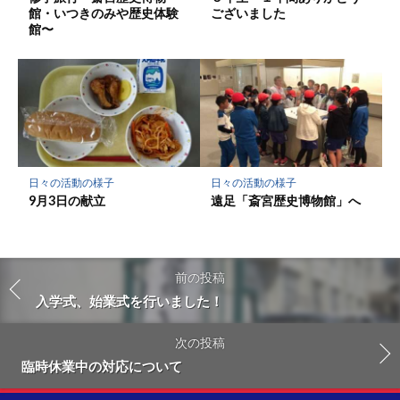
館・いつきのみや歴史体験
ございました
館〜
日々の活動の様子
日々の活動の様子
9月3日の献立
遠足「斎宮歴史博物館」へ
前の投稿
入学式、始業式を行いました！
次の投稿
臨時休業中の対応について