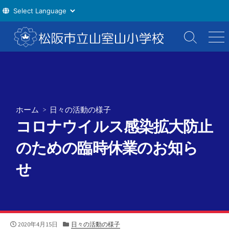
コ
ン
検
メ
索
ニ
テ
切
ュ
ン
り
ー
ツ
替
え
へ
ス
ホーム
>
日々の活動の様子
キ
コロナウイルス感染拡大防止
ッ
プ
のための臨時休業のお知ら
せ
公
カ
2020年4月15日
日々の活動の様子