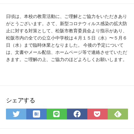
開
テ
日
ゴ
リ
日頃は、本校の教育活動に、ご理解とご協力をいただきあり
ー
がとうございます。さて、新型コロナウィルス感染の拡大防
止に対する対策として、松阪市教育委員会より指示があり、
松阪市内の全ての公立小中学校は４月１５日（水）〜５月６
日（水）まで臨時休業となりました。 今後の予定について
は、文書やメール配信、ホームページ等で連絡させていただ
きます。ご理解の上、ご協力のほどよろしくお願いします。
シェアする
は
Fee
Twitter
LINE
Facebook
Pocket
て
で
で
で
で
に
な
購
シ
シ
シ
保