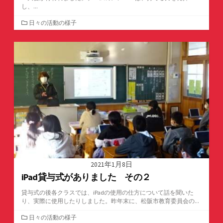
し、...
カ
日々の活動の様子
テ
ゴ
リ
ー
2021年1月8日
iPad貸与式がありました その２
貸与式の後各クラスでは、iPadの使用の仕方について話を聞いた
り、実際に使用したりしました。昨年末に、松阪市教育委員会の...
カ
日々の活動の様子