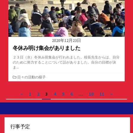
2020年12月23日
冬休み明け集会がありました
２３日（水）冬休み前集会が行われました。校長先生からは、自分
のために努力することについて話がありました。自分の目標が決
ま...
カ
日々の活動の様子
テ
ゴ
投
«
1
2
3
4
5
6
…
10
11
»
リ
ー
稿
の
ペ
行事予定
ー