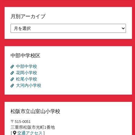
月別アーカイブ
月
別
ア
ー
カ
イ
中部中学校区
ブ
中部中学校
花岡小学校
松尾小学校
大河内小学校
松阪市立山室山小学校
〒515-0051
三重県松阪市光町1番地
[
交通アクセス
]