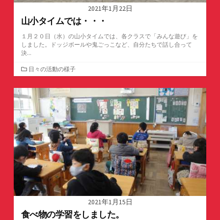
2021年1月22日
山小タイムでは・・・
１月２０日（水）の山小タイムでは、各クラスで「みんな遊び」を
しました。ドッジボールや鬼ごっこなど、自分たちで話し合って
決...
カ
日々の活動の様子
テ
ゴ
リ
ー
2021年1月15日
食べ物の学習をしました。