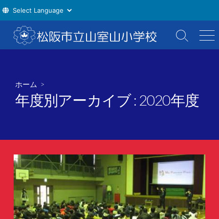
コ
ン
検
メ
索
ニ
テ
切
ュ
ン
り
ー
ツ
替
ホーム
>
え
へ
年度別アーカイブ :
2020年度
ス
キ
ッ
プ