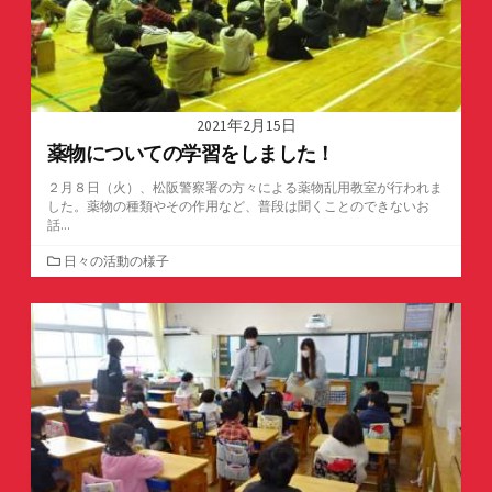
2021年2月15日
薬物についての学習をしました！
２月８日（火）、松阪警察署の方々による薬物乱用教室が行われま
した。薬物の種類やその作用など、普段は聞くことのできないお
話...
カ
日々の活動の様子
テ
ゴ
リ
ー