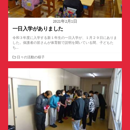
2021年2月1日
一日入学がありました
令和３年度に入学する新１年生の一日入学が、１月２９日にありま
した。保護者の皆さんが体育館で説明を聞いている間、子どもた
ち...
カ
日々の活動の様子
テ
ゴ
リ
ー