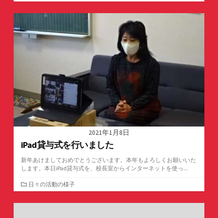
テ
ゴ
リ
ー
2021年1月8日
iPad貸与式を行いました
新年あけましておめでとうございます。本年もよろしくお願いいた
します。本日iPad貸与式を、校長室からインターネットを使っ...
カ
日々の活動の様子
テ
ゴ
リ