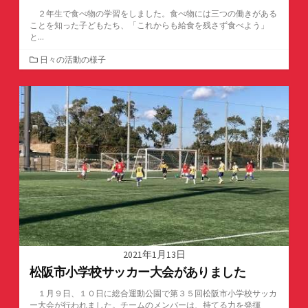
２年生で食べ物の学習をしました。食べ物には三つの働きがある
ことを知った子どもたち、「これからも給食を残さず食べよう」
と...
カ
日々の活動の様子
テ
ゴ
リ
ー
2021年1月13日
松阪市小学校サッカー大会がありました
１月９日、１０日に総合運動公園で第３５回松阪市小学校サッカ
ー大会が行われました。チームのメンバーは、持てる力を発揮