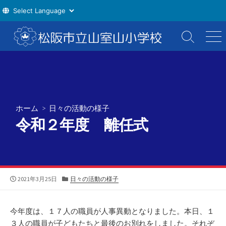
コ
ン
検
メ
索
ニ
テ
切
ュ
ン
り
ー
ツ
替
え
へ
ス
ホーム
>
日々の活動の様子
キ
令和２年度 離任式
ッ
プ
公
カ
2021年3月25日
日々の活動の様子
開
テ
日
ゴ
リ
今年度は、１７人の職員が人事異動となりました。本日、１
ー
３人の職員が子どもたちと最後のお別れをしました。それぞ