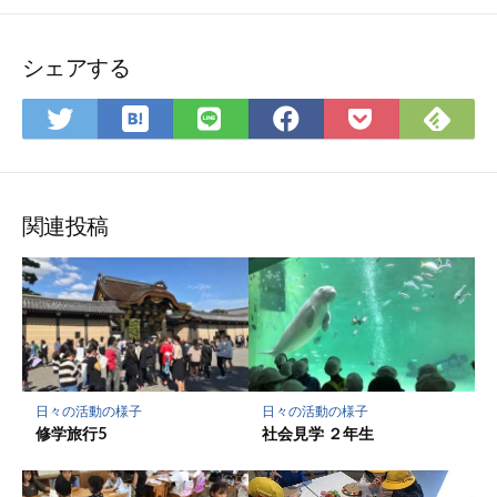
シェアする
は
Fee
Twitter
LINE
Facebook
Pocket
て
で
で
で
で
に
な
購
シ
シ
シ
保
ブ
読
ェ
ェ
ェ
存
ッ
ア
ア
ア
関連投稿
ク
マ
ー
ク
に
保
存
日々の活動の様子
日々の活動の様子
修学旅行5
社会見学 ２年生