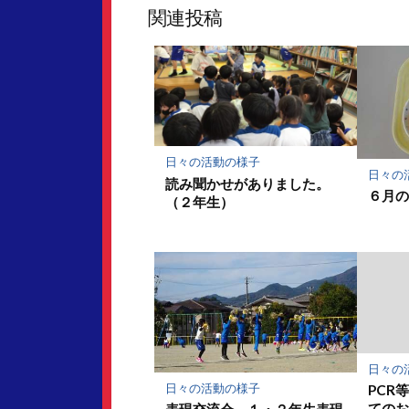
ッ
ア
関連投稿
ク
マ
ー
ク
に
保
存
日々の活動の様子
日々の
読み聞かせがありました。
６月
（２年生）
日々の
日々の活動の様子
PCR
ての
表現交流会 １・２年生表現