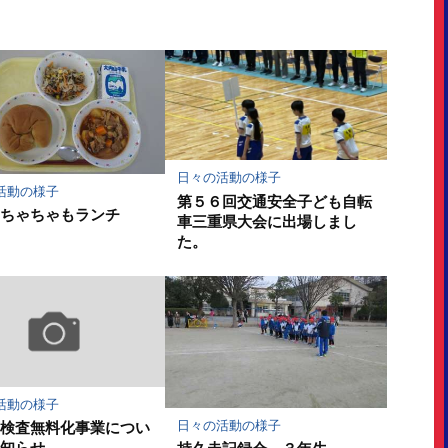
ア
ア
日々の活動の様子
活動の様子
第５６回交通安全子ども自転
のちゃちゃもランチ
車三重県大会に出場しまし
た。
活動の様子
日々の活動の様子
等検査無料化事業につい
お知らせ
持久走記録会 ３年生