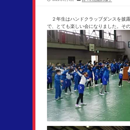
開
テ
日
ゴ
リ
２年生はハンドクラップダンスを披露
ー
で、とても楽しい会になりました。そ