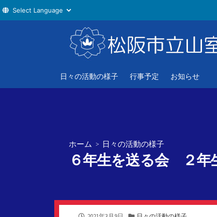
コ
ン
テ
ン
ツ
日々の活動の様子
行事予定
お知らせ
へ
ス
キ
ッ
プ
ホーム
>
日々の活動の様子
６年生を送る会 ２年
公
カ
2021年3月9日
日々の活動の様子