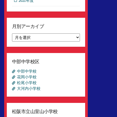
2021年度
月別アーカイブ
月
別
ア
ー
カ
中部中学校区
イ
ブ
中部中学校
花岡小学校
松尾小学校
大河内小学校
松阪市立山室山小学校