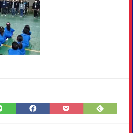
Feedly
LINE
Facebook
Pocket
で
で
で
に
購
シ
シ
保
読
ェ
ェ
存