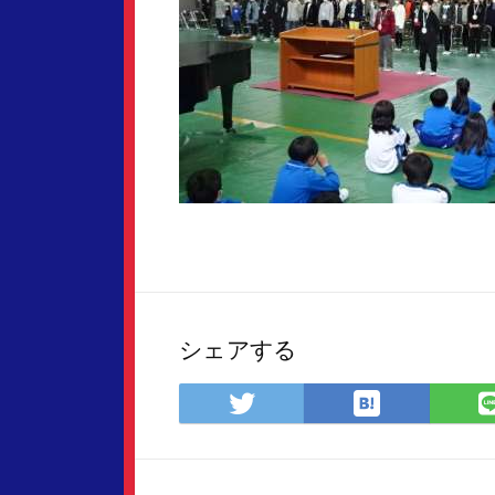
シェアする
は
Twitter
て
で
な
シ
ブ
ェ