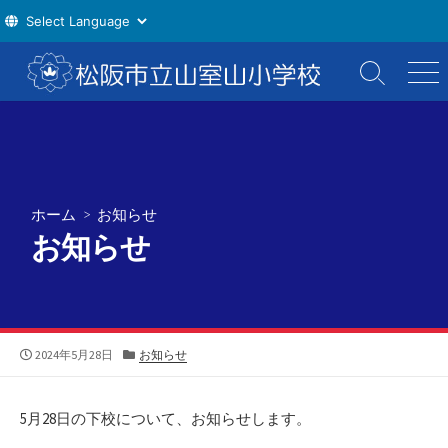
コ
ン
検
メ
索
ニ
テ
切
ュ
ン
り
ー
ツ
替
え
へ
ス
ホーム
>
お知らせ
キ
お知らせ
ッ
プ
公
カ
2024年5月28日
お知らせ
開
テ
日
ゴ
リ
5月28日の下校について、お知らせします。
ー