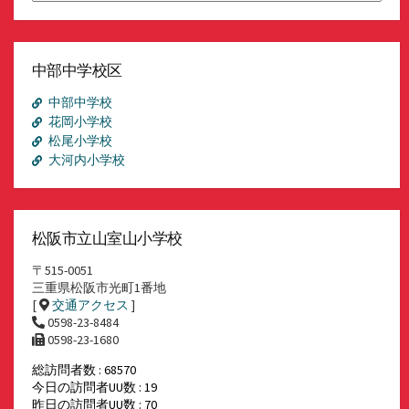
ア
ー
カ
イ
中部中学校区
ブ
中部中学校
花岡小学校
松尾小学校
大河内小学校
松阪市立山室山小学校
〒515-0051
三重県松阪市光町1番地
[
交通アクセス
]
0598-23-8484
0598-23-1680
総訪問者数 : 68570
今日の訪問者UU数 : 19
昨日の訪問者UU数 : 70