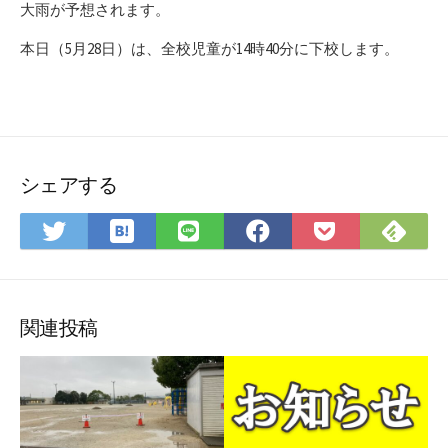
大雨が予想されます。
本日（5月28日）は、全校児童が14時40分に下校します。
シェアする
は
Fee
Twitter
LINE
Facebook
Pocket
て
で
で
で
で
に
な
購
シ
シ
シ
保
ブ
読
ェ
ェ
ェ
存
ッ
ア
ア
ア
関連投稿
ク
マ
ー
ク
に