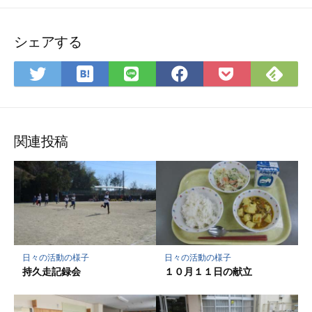
シェアする
は
Fee
Twitter
LINE
Facebook
Pocket
て
で
で
で
で
に
な
購
シ
シ
シ
保
ブ
読
ェ
ェ
ェ
存
ッ
ア
ア
ア
関連投稿
ク
マ
ー
ク
に
保
存
日々の活動の様子
日々の活動の様子
持久走記録会
１０月１１日の献立