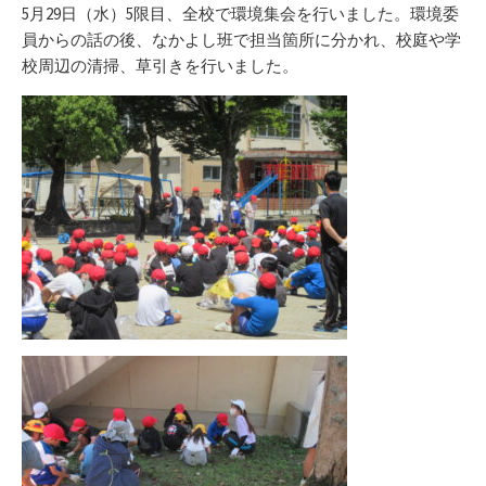
リ
5月29日（水）5限目、全校で環境集会を行いました。環境委
ー
員からの話の後、なかよし班で担当箇所に分かれ、校庭や学
校周辺の清掃、草引きを行いました。