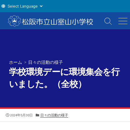
コ
ン
検
メ
索
ニ
テ
切
ュ
ン
り
ー
ツ
替
え
へ
ス
ホーム
>
日々の活動の様子
キ
学校環境デーに環境集会を行
ッ
プ
いました。（全校）
公
カ
2024年5月30日
日々の活動の様子
開
テ
日
ゴ