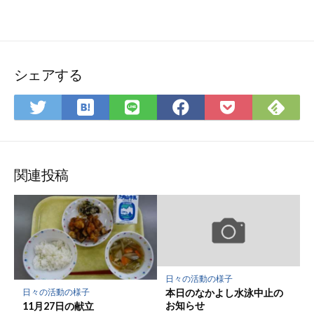
シェアする
は
Fee
Twitter
LINE
Facebook
Pocket
て
で
で
で
で
に
な
購
シ
シ
シ
保
ブ
読
ェ
ェ
ェ
存
ッ
ア
ア
ア
関連投稿
ク
マ
ー
ク
に
保
日々の活動の様子
存
本日のなかよし水泳中止の
日々の活動の様子
お知らせ
11月27日の献立