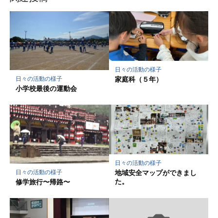
ク
マ
ー
ク
に
保
日々の活動の様子
存
家庭科（５年）
日々の活動の様子
小学校最後の運動会
日々の活動の様子
地域安全マップができまし
日々の活動の様子
た。
修学旅行〜帰路〜