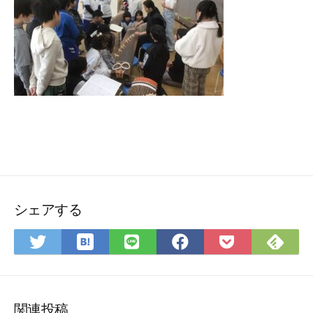
シェアする
は
Fee
Twitter
LINE
Facebook
Pocket
て
で
で
で
で
に
な
購
シ
シ
シ
保
ブ
読
ェ
ェ
ェ
存
ッ
ア
ア
ア
関連投稿