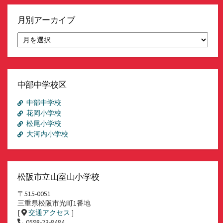
月別アーカイブ
月
別
ア
ー
カ
イ
中部中学校区
ブ
中部中学校
花岡小学校
松尾小学校
大河内小学校
松阪市立山室山小学校
〒515-0051
三重県松阪市光町1番地
[
交通アクセス
]
0598-23-8484