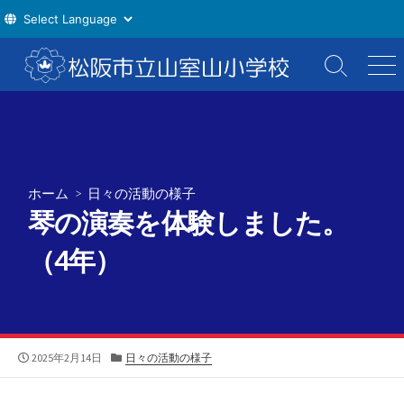
コ
ン
検
メ
索
ニ
テ
切
ュ
ン
り
ー
ツ
替
え
へ
ス
ホーム
>
日々の活動の様子
キ
琴の演奏を体験しました。
ッ
プ
（4年）
公
カ
2025年2月14日
日々の活動の様子
開
テ
日
ゴ