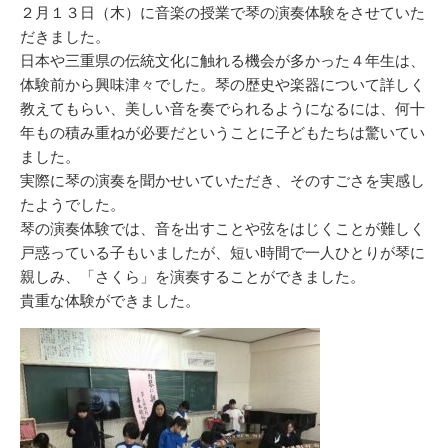
リ
２月１３日（木）に音楽の授業で琴の演奏体験をさせていた
ー
だきました。
日本や三重県の伝統文化に触れる機会が多かった４年生は、
体験前から興味津々でした。琴の歴史や楽器について詳しく
教えてもらい、美しい音を奏でられるようになるには、何十
年もの積み重ねが必要だということに子どもたちは驚いてい
ました。
実際に琴の演奏を聞かせいていただき、そのすごさを実感し
たようでした。
琴の演奏体験では、音を出すことや弦をはじくことが難しく
戸惑っている子もいましたが、短い時間で一人ひとりが琴に
親しみ、「さくら」を演奏することができました。
貴重な体験ができました。