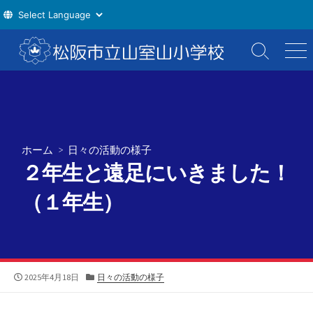
コ
ン
検
メ
索
ニ
テ
切
ュ
ン
り
ー
ツ
替
え
へ
ス
ホーム
>
日々の活動の様子
キ
２年生と遠足にいきました！
ッ
プ
（１年生）
公
カ
2025年4月18日
日々の活動の様子
開
テ
日
ゴ