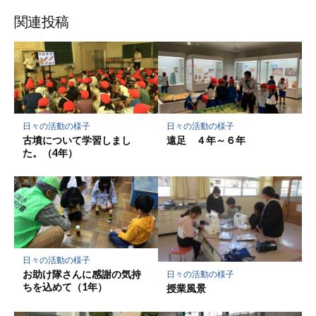
ブ
読
ェ
ェ
ェ
存
ッ
ア
ア
ア
関連投稿
ク
マ
ー
ク
に
保
日々の活動の様子
日々の活動の様子
存
古墳について学習しまし
遠足 ４年～６年
た。（4年）
日々の活動の様子
お助け隊さんに感謝の気持
日々の活動の様子
ちを込めて（1年）
授業風景