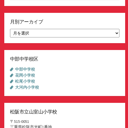
月別アーカイブ
月
別
ア
ー
カ
イ
中部中学校区
ブ
中部中学校
花岡小学校
松尾小学校
大河内小学校
松阪市立山室山小学校
〒515-0051
三重県松阪市光町1番地