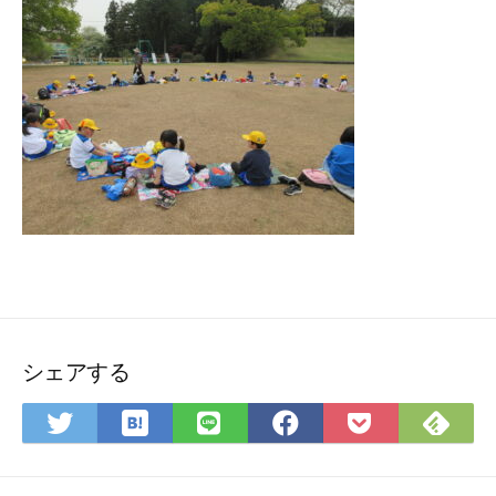
シェアする
は
Fee
Twitter
LINE
Facebook
Pocket
て
で
で
で
で
に
な
購
シ
シ
シ
保