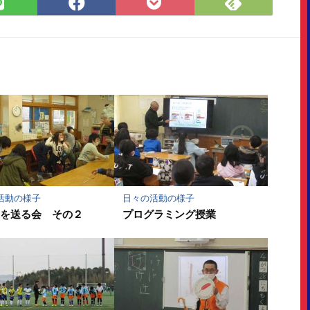
Feedly
LINE
Facebook
Pocket
で
で
で
に
購
シ
シ
保
読
ェ
ェ
存
ア
ア
活動の様子
日々の活動の様子
生を送る会 その２
プログラミング授業