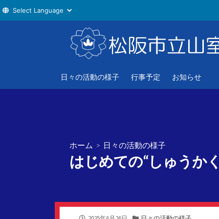
コ
ン
テ
ン
ツ
日々の活動の様子
行事予定
お知らせ
へ
ス
キ
ッ
プ
ホーム
>
日々の活動の様子
はじめての“しゅうかく
公
カ
2025年6月26日
日々の活動の様子