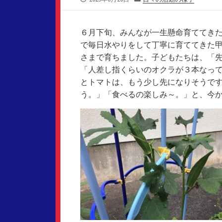
開
テ
日
ゴ
リ
６月下旬、みんなが一生懸命育ててき
ー
で毎日水やりをして丁寧に育ててきた
さまで育ちました。子どもたちは、「
「人差し指くらいのオクラが３本なっ
とトマトは、もう少し先になりそうで
う。」「食べるの楽しみ～。」と、今