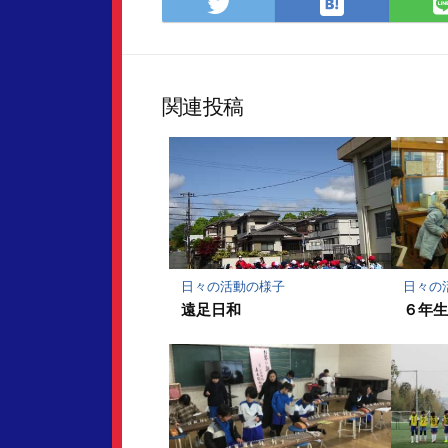
は
Twitter
て
で
な
シ
ブ
ェ
ッ
ア
関連投稿
ク
マ
ー
ク
に
保
存
日々の活動の様子
日々の
遠足日和
６年