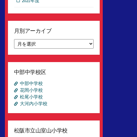
2021年度
月別アーカイブ
月
別
ア
ー
カ
中部中学校区
イ
ブ
中部中学校
花岡小学校
松尾小学校
大河内小学校
松阪市立山室山小学校