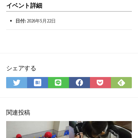
イベント詳細
日付:
2026年5月22日
シェアする
は
Fee
Twitter
LINE
Facebook
Pocket
て
で
で
で
で
に
な
購
シ
シ
シ
保
ブ
読
ェ
ェ
ェ
存
ッ
ア
ア
ア
関連投稿
ク
マ
ー