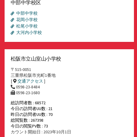
イ
中部中学校区
ブ
中部中学校
花岡小学校
松尾小学校
大河内小学校
松阪市立山室山小学校
〒515-0051
三重県松阪市光町1番地
[
交通アクセス
]
0598-23-8484
0598-23-1680
総訪問者数 : 68572
今日の訪問者UU数 : 21
昨日の訪問者UU数 : 70
総閲覧数 : 267398
今日の閲覧PV数 : 73
カウント開始日 : 2023年10月1日