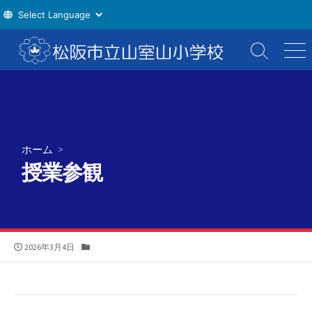
コ
ン
検
メ
索
ニ
テ
切
ュ
ン
り
ー
ツ
替
え
へ
ス
ホーム
>
キ
授業参観
ッ
プ
公
カ
2026年3月4日
開
テ
日
ゴ
リ
ー