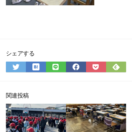
シェアする
は
Fee
Twitter
LINE
Facebook
Pocket
て
で
で
で
で
に
な
購
シ
シ
シ
保
ブ
読
ェ
ェ
ェ
存
ッ
ア
ア
ア
関連投稿
ク
マ
ー
ク
に