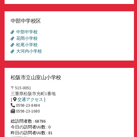
ア
ー
カ
イ
中部中学校区
ブ
中部中学校
花岡小学校
松尾小学校
大河内小学校
松阪市立山室山小学校
〒515-0051
三重県松阪市光町1番地
[
交通アクセス
]
0598-23-8484
0598-23-1680
総訪問者数 : 68786
今日の訪問者UU数 : 0
昨日の訪問者UU数 : 81