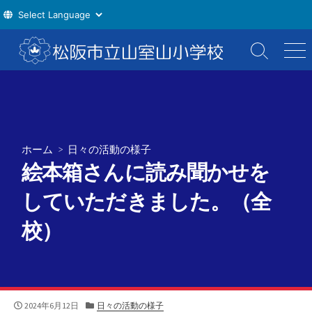
コ
ン
検
メ
索
ニ
テ
切
ュ
ン
り
ー
ツ
替
え
へ
ス
ホーム
>
日々の活動の様子
キ
絵本箱さんに読み聞かせを
ッ
プ
していただきました。（全
校）
公
カ
2024年6月12日
日々の活動の様子