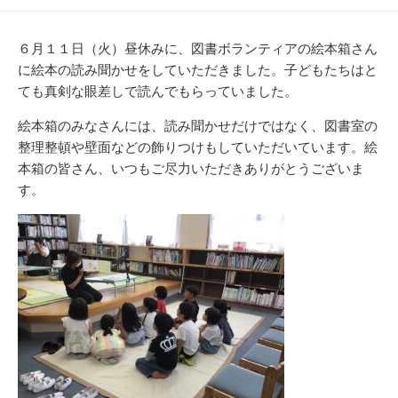
開
テ
日
ゴ
リ
６月１１日（火）昼休みに、図書ボランティアの絵本箱さん
ー
に絵本の読み聞かせをしていただきました。子どもたちはと
ても真剣な眼差しで読んでもらっていました。
絵本箱のみなさんには、読み聞かせだけではなく、図書室の
整理整頓や壁面などの飾りつけもしていただいています。絵
本箱の皆さん、いつもご尽力いただきありがとうございま
す。