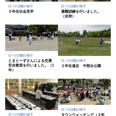
保
日々の活動の様子
日々の活動の様子
存
５年生社会見学
避難訓練を行いました。
（全校）
日々の活動の様子
とまとーずさんによる交通
日々の活動の様子
安全教室を行いました。（1
２年生遠足 中部台公園
年）
日々の活動の様子
タウンウォッチング（３年
日々の活動の様子