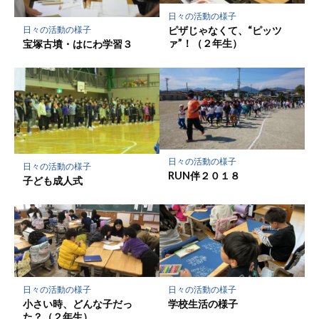
保
日々の活動の様子
存
ピザじゃなくて、“ピッツ
日々の活動の様子
ァ”！（２年生）
宝塚古墳・はにわ学習３
日々の活動の様子
日々の活動の様子
RUN伴２０１８
子ども成人式
日々の活動の様子
日々の活動の様子
小さい時、どんな子だっ
学校生活の様子
た？（２年生）