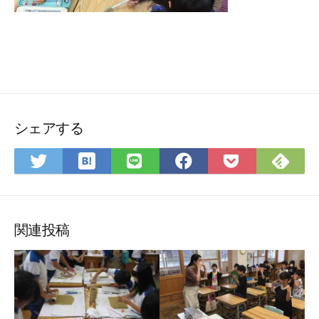
シェアする
は
Fee
Twitter
LINE
Facebook
Pocket
て
で
で
で
で
に
な
購
シ
シ
シ
保
ブ
読
ェ
ェ
ェ
存
ッ
ア
ア
ア
関連投稿
ク
マ
ー
ク
に