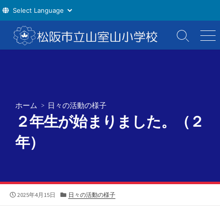
コ
ン
検
メ
索
ニ
テ
切
ュ
ン
り
ー
ツ
替
え
へ
ス
ホーム
>
日々の活動の様子
キ
２年生が始まりました。（２
ッ
プ
年）
公
カ
2025年4月15日
日々の活動の様子
開
テ
日
ゴ