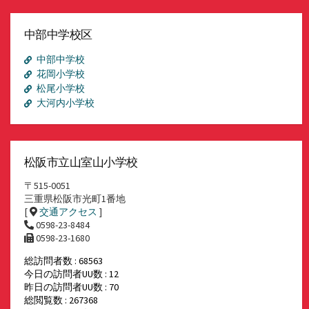
ー
カ
イ
中部中学校区
ブ
中部中学校
花岡小学校
松尾小学校
大河内小学校
松阪市立山室山小学校
〒515-0051
三重県松阪市光町1番地
[
交通アクセス
]
0598-23-8484
0598-23-1680
総訪問者数 : 68563
今日の訪問者UU数 : 12
昨日の訪問者UU数 : 70
総閲覧数 : 267368