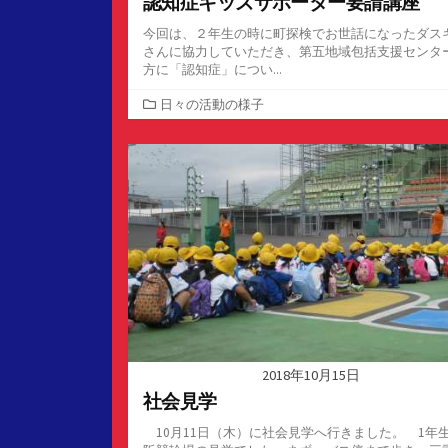
認知症キッズサポーター要請講座
今回は、２年生の時に町探検でお世話になったダス
さんに協力していただき、第五地域包括支援センタ
方に「認知症」につい...
カ
日々の活動の様子
テ
ゴ
リ
ー
2018年10月15日
社会見学
10月11日（木）に社会見学へ行きました。 1年