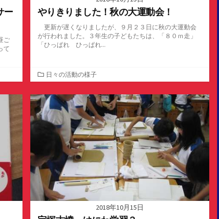
サー
やりきりました！秋の大運動会！
更新が遅くなりましたが、９月２３日に秋の大運動会
が行われました。３年生の子どもたちは、「８０ｍ走」
昼ご
「ひっぱれ ひっぱれ...
って
カ
日々の活動の様子
テ
ゴ
リ
ー
2018年10月15日