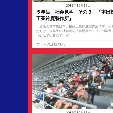
2018年10月15日
５年生 社会見学 その３ 「本田
工業鈴鹿製作所」
最後の見学先は本田技研工業鈴鹿製作所です。子
たちは、５年生の社会科で「自動車づくり」の学習
り組んでいるので、実...
カ
日々の活動の様子
テ
ゴ
リ
ー
2018年10月15日