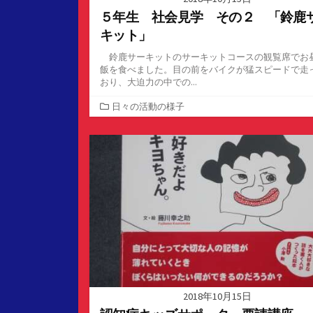
５年生 社会見学 その２ 「鈴鹿
キット」
鈴鹿サーキットのサーキットコースの観覧席でお
飯を食べました。目の前をバイクが猛スピードで走
おり、大迫力の中での...
カ
日々の活動の様子
テ
ゴ
リ
ー
2018年10月15日