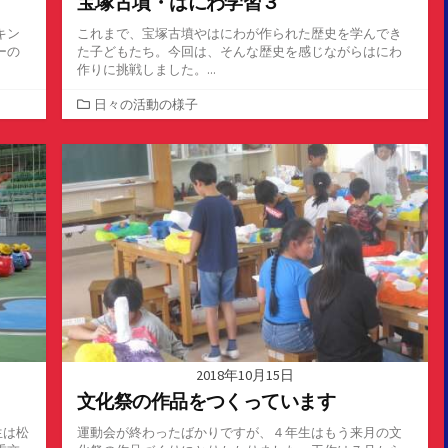
宝塚古墳・はにわ学習３
キン
これまで、宝塚古墳やはにわが作られた歴史を学んでき
ーの
た子どもたち。今回は、そんな歴史を感じながらはにわ
作りに挑戦しました。...
カ
日々の活動の様子
テ
ゴ
リ
ー
2018年10月15日
文化祭の作品をつくっています
生は松
運動会が終わったばかりですが、４年生はもう来月の文