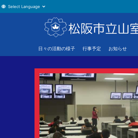
コ
ン
テ
ン
ツ
日々の活動の様子
行事予定
お知らせ
へ
ス
キ
ッ
プ