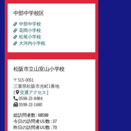
ー
カ
中部中学校区
イ
ブ
中部中学校
花岡小学校
松尾小学校
大河内小学校
松阪市立山室山小学校
〒515-0051
三重県松阪市光町1番地
[
交通アクセス
]
0598-23-8484
0598-23-1680
総訪問者数 : 68588
今日の訪問者UU数 : 37
昨日の訪問者UU数 : 70