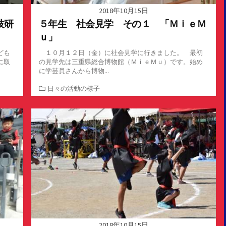
2018年10月15日
技研
５年生 社会見学 その１ 「ＭｉｅＭ
ｕ」
ども
１０月１２日（金）に社会見学に行きました。 最初
に取
の見学先は三重県総合博物館（ＭｉｅＭｕ）です。始め
に学芸員さんから博物...
カ
日々の活動の様子
テ
ゴ
リ
ー
2018年10月15日