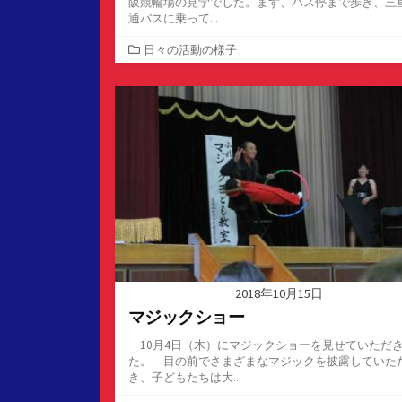
阪競輪場の見学でした。まず、バス停まで歩き、三
通バスに乗って...
カ
日々の活動の様子
テ
ゴ
リ
ー
2018年10月15日
マジックショー
10月4日（木）にマジックショーを見せていただ
た。 目の前でさまざまなマジックを披露していた
き、子どもたちは大...