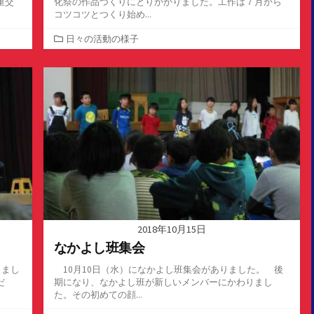
重交
化祭の作品づくりにとりかかりました。工作は７月から
コツコツとつくり始め...
カ
日々の活動の様子
テ
ゴ
リ
ー
2018年10月15日
なかよし班集会
きまし
10月10日（水）になかよし班集会がありました。 後
だ
期になり、なかよし班が新しいメンバーにかわりまし
た。その初めての顔...