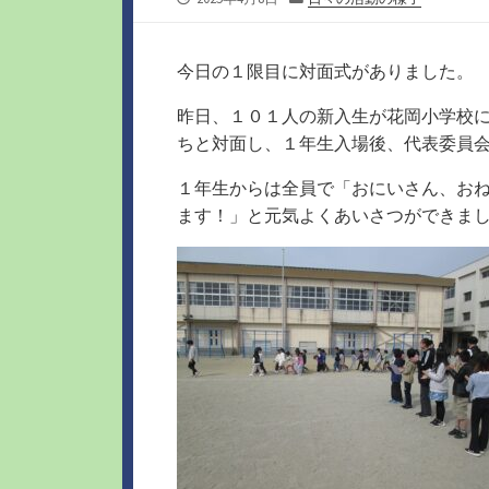
開
テ
日
ゴ
リ
今日の１限目に対面式がありました。
ー
昨日、１０１人の新入生が花岡小学校
ちと対面し、１年生入場後、代表委員
１年生からは全員で「おにいさん、お
ます！」と元気よくあいさつができま