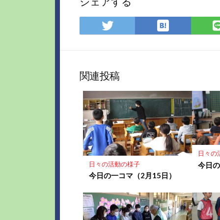
シェアする
は
Twitter
て
で
な
シ
ブ
ェ
ッ
ア
関連投稿
ク
マ
ー
ク
に
保
存
日々の
日々の活動の様子
今日の
今日の一コマ（2月15日）