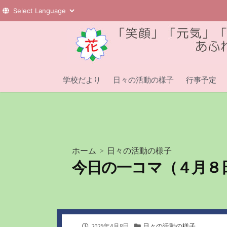
コ
ン
テ
ン
ツ
学校だより
日々の活動の様子
行事予定
へ
ス
キ
ッ
プ
ホーム
>
日々の活動の様子
今日の一コマ（４月８
公
カ
2025年4月8日
日々の活動の様子