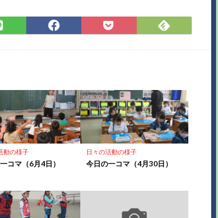
Feedly
LINE
Facebook
Pocket
で
で
で
に
購
シ
シ
保
読
ェ
ェ
存
ア
ア
活動の様子
日々の活動の様子
一コマ（6月4日）
今日の一コマ（4月30日）