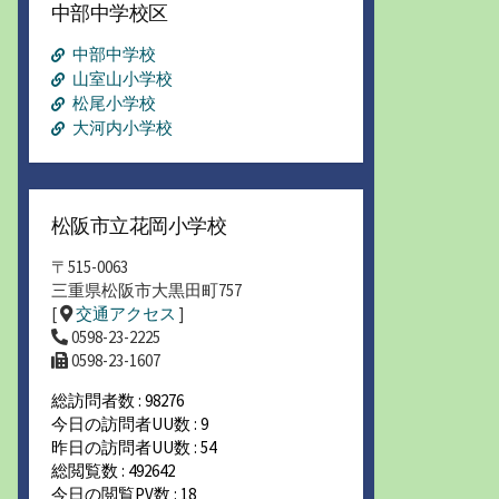
中部中学校区
イ
ブ
中部中学校
山室山小学校
松尾小学校
大河内小学校
松阪市立花岡小学校
〒515-0063
三重県松阪市大黒田町757
[
交通アクセス
]
0598-23-2225
0598-23-1607
総訪問者数 : 98276
今日の訪問者UU数 : 9
昨日の訪問者UU数 : 54
総閲覧数 : 492642
今日の閲覧PV数 : 18