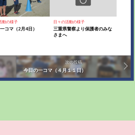
活動の様子
日々の活動の様子
一コマ（2月4日）
三重県警察より保護者のみな
さまへ
次の投稿
今日の一コマ（４月１１日）