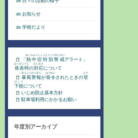
日々の活動の様子
お知らせ
学校だより
ねっちゅうしょうとくべつけいかい
「
熱中症特別警戒
アラート」
はっぴょうじ
たいおう
発表時
の
対応
について
ぼうふう
けいほう
はつれい
とう
暴風
警報
が
発令
されたときの
登
げこう
下校
について
いじめ防止基本方針
駐車場利用にかかるお願い
年度別アーカイブ