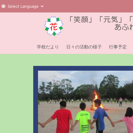
コ
ン
テ
ン
ツ
学校だより
日々の活動の様子
行事予定
へ
ス
キ
ッ
プ