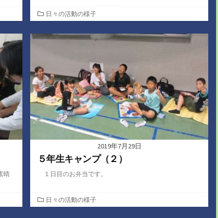
カ
日々の活動の様子
テ
ゴ
リ
ー
2019年7月29日
５年生キャンプ（２）
素晴
１日目のお弁当です。
カ
日々の活動の様子
テ