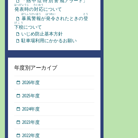
「
熱中症特別警戒
アラート」
はっぴょうじ
たいおう
発表時
の
対応
について
ぼうふう
けいほう
はつれい
とう
暴風
警報
が
発令
されたときの
登
げこう
下校
について
いじめ防止基本方針
駐車場利用にかかるお願い
年度別アーカイブ
2026年度
2025年度
2024年度
2023年度
2022年度