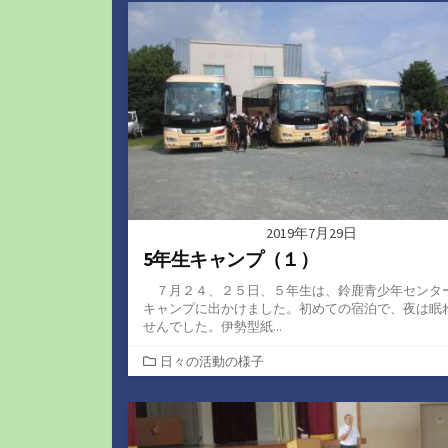
ゴ
リ
ー
2019年7月29日
5年生キャンプ（１）
７月２４、２５日、５年生は、鈴鹿青少年センタ
キャンプに出かけました。初めての宿泊で、夜は眠
せんでした。伊勢型紙...
カ
日々の活動の様子
テ
ゴ
リ
ー