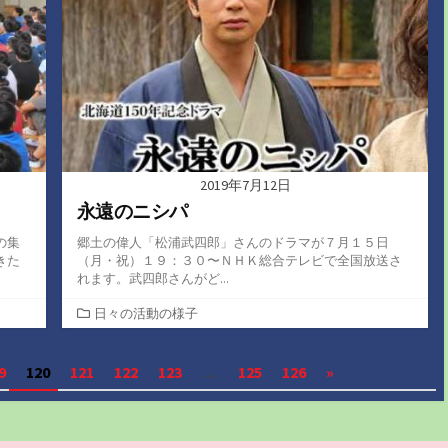
2019年7月12日
永遠のニシパ
の集
郷土の偉人「松浦武四郎」さんのドラマが７月１５日
きた
（月・祝）１９：３０〜ＮＨＫ総合テレビで全国放送さ
れます。武四郎さんがど...
カ
日々の活動の様子
テ
ゴ
9
120
121
122
123
…
125
126
»
リ
ー