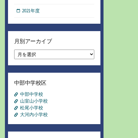
2021年度
月別アーカイブ
月
別
ア
ー
カ
中部中学校区
イ
ブ
中部中学校
山室山小学校
松尾小学校
大河内小学校