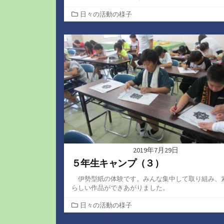
カ
日々の活動の様子
テ
ゴ
リ
ー
2019年7月29日
５年生キャンプ（３）
伊勢型紙の体験です。みんな集中して取り組み、
らしい作品ができあがりました。
カ
日々の活動の様子
テ