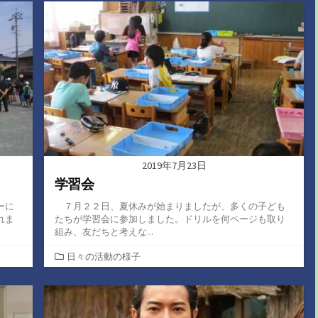
ゴ
リ
ー
2019年7月23日
学習会
ーに
７月２２日、夏休みが始まりましたが、多くの子ども
れま
たちが学習会に参加しました。ドリルを何ページも取り
組み、友だちと考えな...
カ
日々の活動の様子
テ
ゴ
リ
ー