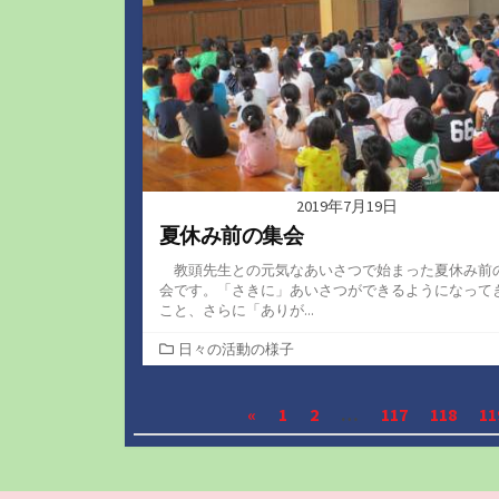
2019年7月19日
夏休み前の集会
教頭先生との元気なあいさつで始まった夏休み前
会です。「さきに」あいさつができるようになって
こと、さらに「ありが...
カ
日々の活動の様子
テ
ゴ
投
«
1
2
…
117
118
11
リ
ー
稿
の