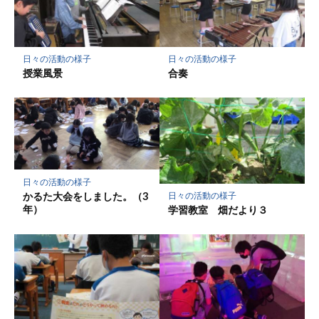
ク
に
保
存
日々の活動の様子
日々の活動の様子
授業風景
合奏
日々の活動の様子
かるた大会をしました。（3
日々の活動の様子
年）
学習教室 畑だより３