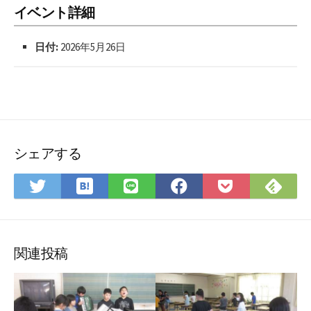
イベント詳細
日付:
2026年5月26日
シェアする
は
Fee
Twitter
LINE
Facebook
Pocket
て
で
で
で
で
に
な
購
シ
シ
シ
保
ブ
読
ェ
ェ
ェ
存
ッ
ア
ア
ア
関連投稿
ク
マ
ー