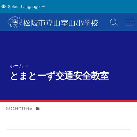
コ
ン
検
メ
索
ニ
テ
切
ュ
ン
り
ー
ツ
替
え
へ
ス
ホーム
>
キ
とまとーず交通安全教室
ッ
プ
公
カ
2026年3月4日
開
テ
日
ゴ
リ
ー